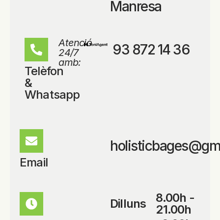
Manresa
Atenció
93 872 14 36
24/7
amb:
Telèfon
&
Whatsapp
holisticbages@gm
Email
8.00h -
Dilluns
21.00h