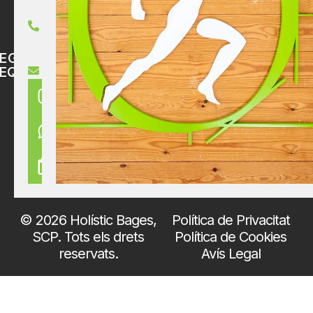
93
nostres
872
pacients.
14
36
EGUNTES
holisticbages@gmail.com
EQÜENTS
© 2026 Holístic Bages,
Política de Privacitat
SCP. Tots els drets
Política de Cookies
reservats.
Avís Legal