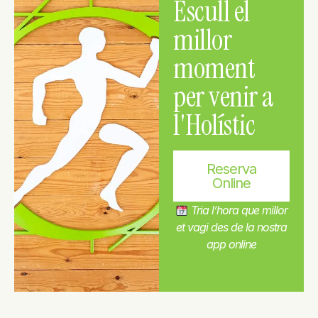
Escull el
millor
moment
per venir a
l'Holístic
Reserva
Online
Tria l’hora que millor
et vagi des de la nostra
app online