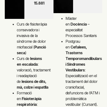
15.881
Màster
Curs de fisioteràpia
en
Docència
–
consevadora i
especialitat
invasiva de la
Processos Sanitaris
síndrome de dolor
Postgrau
miofascial (
Punció
en
Cefalees,
seca
)
Trastorns
Curs de
lesions
Temporomandibulars
en
escalada
:
i Síndromes
valoració, tractament
Vestibulars
:
i readaptació
Especialització en el
de
lesions de dits,
tractament del dolor
mà, colze i espatlla
craniofacial,
Formació
disfuncions de l’ATM i
en
Fisioteràpia
problemàtica
respiratòria
:
vestibular (Cursant).