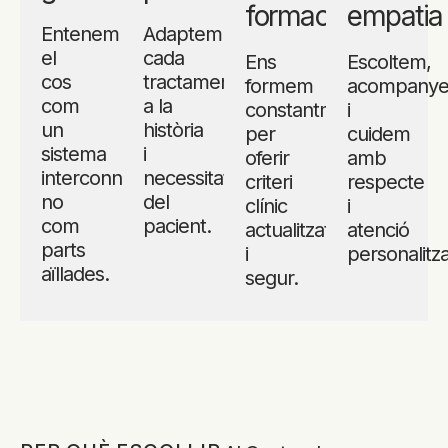
formació
empatia
Entenem
Adaptem
el
cada
Ens
Escoltem,
cos
tractament
formem
acompany
com
a la
constantment
i
un
història
per
cuidem
sistema
i
oferir
amb
interconnectat,
necessitats
criteri
respecte
no
del
clínic
i
com
pacient.
actualitzat
atenció
parts
i
personalitz
aïllades.
segur.