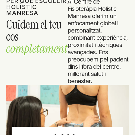
PER QUÈ ESCOLLIR
Al Centre de
HOLÍSTIC
Fisioteràpia Holístic
MANRESA
Manresa oferim un
Cuidem el teu
enfocament global i
personalitzat,
cos
combinant experiència,
completament
proximitat i tècniques
avançades. Ens
preocupem pel pacient
dins i fora del centre,
millorant salut i
benestar.