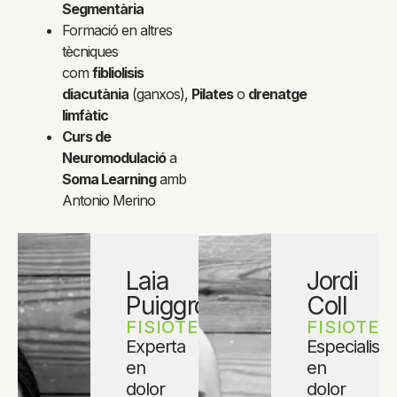
Segmentària
Formació en altres
tècniques
com
fibliolisis
diacutània
(ganxos),
Pilates
o
drenatge
limfàtic
Curs de
Neuromodulació
a
Soma Learning
amb
Antonio Merino
Laia
Jordi
Puiggròs
Coll​
FISIOTERAPEUTA​
FISIOTER
Experta
Especialista
en
en
dolor
dolor