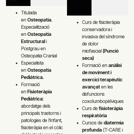
Titulada
en
Osteopatia
.
Curs de fisioteràpia
Especialització
conservadora i
en
Osteopatia
invasiva del síndrome
Estructural
i
de dolor
Postgrau en
miofascial
(Punció
Osteopatia Cranial
seca)
Especialista
Formació en
anàlisi
en
Osteopatia
de moviment i
Pediàtrica.
exercici terapèutic
Formació
avançat
en les
en
Fisioteràpia
disfuncions
Pediàtrica
:
coxolumbopèlviques
abordatge dels
Curs de
fisioteràpia
principals trastorns i
respiratòria
patologies de l’infant,
Cursos de
diatermia
fisioteràpia en el còlic
profunda
(T-CARE i