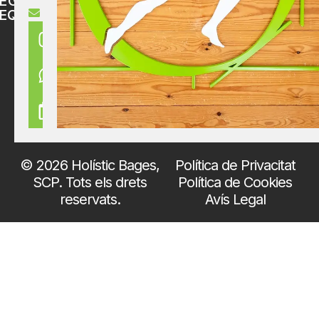
EGUNTES
holisticbages@gmail.com
EQÜENTS
© 2026 Holístic Bages,
Política de Privacitat
SCP. Tots els drets
Política de Cookies
reservats.
Avís Legal