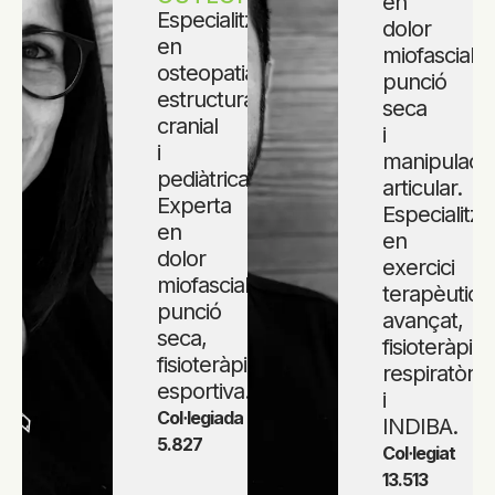
en
Especialitzada
dolor
en
miofascial,
osteopatia
punció
estructural,
seca
cranial
i
i
manipulaci
pediàtrica.
articular.
Experta
Especialitza
en
en
dolor
exercici
miofascial,
terapèutic
punció
avançat,
seca,
fisioteràpia
fisioteràpia
respiratòria
esportiva.
i
Col·legiada
INDIBA.
5.827
Col·legiat
13.513