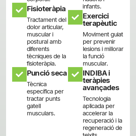
infants.
Fisioteràpia
Exercici
Tractament del
terapèutic
dolor articular,
muscular i
Moviment guiat
postural amb
per prevenir
diferents
lesions i millorar
tècniques de la
la funció
fisioteràpia.
muscular.
Punció seca
INDIBA i
teràpies
Tècnica
avançades
específica per
tractar punts
Tecnologia
gatell
aplicada per
musculars.
accelerar la
recuperació i la
regeneració de
teixits