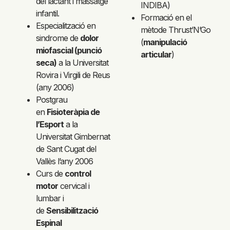
del lactant i massatge
INDIBA)
infantil.
Formació en el
Especialització en
mètode Thrust’N’Go
sindrome de
dolor
(
manipulació
miofascial (punció
articular
)
seca)
a la Universitat
Rovira i Virgili de Reus
(any 2006)
Postgrau
en
Fisioteràpia de
l’Esport
a la
Universitat Gimbernat
de Sant Cugat del
Vallès l’any 2006
Curs de
control
motor
cervical i
lumbar i
de
Sensibilització
Espinal