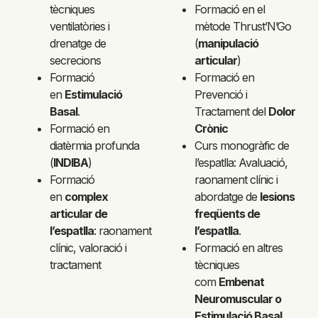
tècniques
Formació en el
ventilatòries i
mètode Thrust’N’Go
drenatge de
(
manipulació
secrecions
articular
)
Formació
Formació en
en
Estimulació
Prevenció i
Basal
.
Tractament del
Dolor
Formació en
Crònic
diatèrmia profunda
Curs monogràfic de
(
INDIBA
)
l’espatlla: Avaluació,
Formació
raonament clínic i
en
complex
abordatge de
lesions
articular de
freqüents de
l’espatlla
: raonament
l’espatlla
.
clínic, valoració i
Formació en altres
tractament
tècniques
com
Embenat
Neuromuscular o
Estimulació Basal.