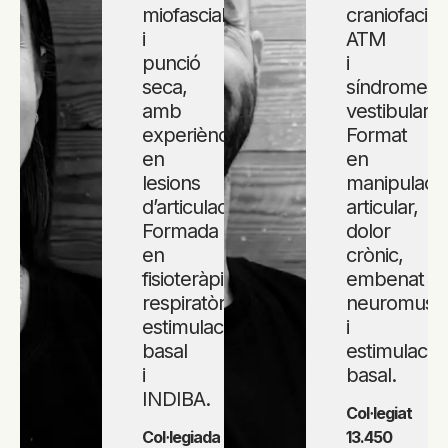
miofascial
craniofacial,
i
ATM
punció
i
seca,
síndromes
amb
vestibulars.
experiència
Format
en
en
lesions
manipulaci
d’articulacions.
articular,
Formada
dolor
en
crònic,
fisioteràpia
embenat
respiratòria,
neuromuscu
estimulació
i
basal
estimulació
i
basal.
INDIBA.
Col·legiat
Col·legiada
13.450