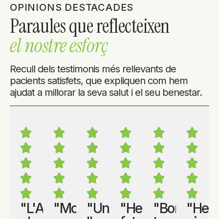
OPINIONS DESTACADES
Paraules que reflecteixen
el nostre esforç
Recull dels testimonis més rellevants de
pacients satisfets, que expliquen com hem
ajudat a millorar la seva salut i el seu benestar.
"L'Adrià,
"Molt
"Un
"He
"Bon
"He