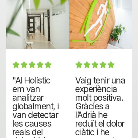
"Al Holístic
Vaig tenir una
em van
experiència
analitzar
molt positiva.
globalment, i
Gràcies a
van detectar
l’Adrià he
les causes
reduït el dolor
reals del
ciàtic i he