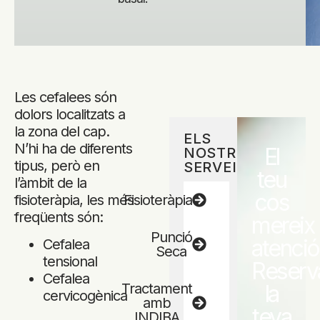
Les cefalees són
dolors localitzats a
la zona del cap.
ELS
N’hi ha de diferents
El
NOSTRES
tipus, però en
SERVEIS
teu
l’àmbit de la
cos
fisioteràpia, les més
Fisioteràpia
freqüents són:
mereix
Punció
atenció
Cefalea
Seca
tensional
Reserv
Cefalea
Tractament
la
cervicogènica
amb
teva
INDIBA