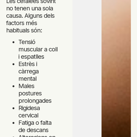
Les cefalees sovint
no tenen una sola
causa. Alguns dels
factors més
habituals són:
Tensió
muscular a coll
i espatlles
Estrès i
càrrega
mental
Males
postures
prolongades
Rigidesa
cervical
Fatiga o falta
de descans