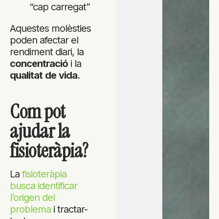
“cap carregat”
Aquestes molèsties
poden afectar el
rendiment diari, la
concentració
i la
qualitat
de
vida
.
Com pot
ajudar la
fisioteràpia?
La
fisioteràpia
busca identificar
l’origen del
problema
i tractar-