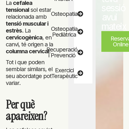
La
cefalea
sessió
tensional
sol estar
Osteopatia
avui
relacionada amb
tensió muscular i
mateix
Osteopatia
estrès
. La
Pediàtrica
cervicogènica
, en
Reserv
Online
canvi, té origen a la
Recuperació
columna cervical
.
i Prevenció
Tot i que poden
semblar similars, el
Exercici
Terapèutic
seu abordatge pot
variar.
Per què
apareixen?