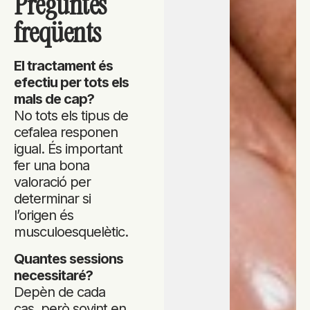
Preguntes
freqüents
El tractament és
efectiu per tots els
mals de cap?
No tots els tipus de
cefalea responen
igual. És important
fer una bona
valoració per
determinar si
l’origen és
musculoesquelètic.
Quantes sessions
necessitaré?
Depèn de cada
cas, però sovint en