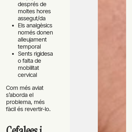
després de
moltes hores
assegut/da
Els analgèsics
només donen
alleujament
temporal
Sents rigidesa
o falta de
mobilitat
cervical
Com més aviat
s’aborda el
problema, més
fàcil és revertir-lo.
Cefalees i