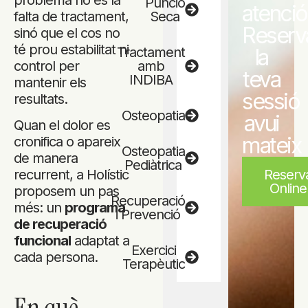
Punció
atenció
falta de tractament,
Seca
Reserv
sinó que el cos no
té prou estabilitat ni
Tractament
la
control per
amb
teva
INDIBA
mantenir els
sessió
resultats.
Osteopatia
avui
Quan el dolor es
mateix
cronifica o apareix
Osteopatia
de manera
Pediàtrica
Reserv
recurrent, a Holístic
Online
proposem un pas
Recuperació
més: un
programa
i Prevenció
de recuperació
funcional
adaptat a
Exercici
cada persona.
Terapèutic