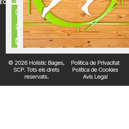
holisticbages@gmail.com
EQÜENTS
© 2026 Holístic Bages,
Política de Privacitat
SCP. Tots els drets
Política de Cookies
reservats.
Avís Legal