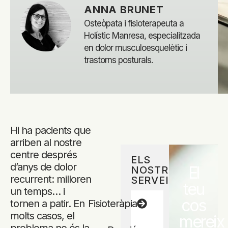
ANNA BRUNET
Osteòpata i fisioterapeuta a
Holístic Manresa, especialitzada
en dolor musculoesquelètic i
trastorns posturals.
Hi ha pacients que
arriben al nostre
centre després
ELS
d’anys de dolor
El
NOSTRES
recurrent: milloren
SERVEIS
teu
un temps… i
cos
tornen a patir. En
Fisioteràpia
molts casos, el
mereix
problema no és la