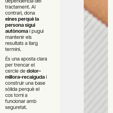
dependència del
tractament. Al
contrari, dona
eines perquè la
persona sigui
autònoma
i pugui
mantenir els
resultats a llarg
termini.
És una aposta clara
per trencar el
cercle de
dolor–
millora–recaiguda
i
construir una base
sòlida perquè el
cos torni a
funcionar amb
seguretat.